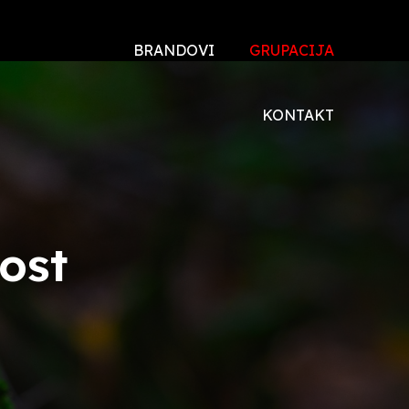
BRANDOVI
GRUPACIJA
TOYOTA
O NAMA
KONTAKT
DONGFENG
DRUŠTVENA
ODGOVORNOST
DFSK
XEV
ost
VOYAH
HONDA
ŠKODA
MALAGUTI