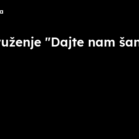
a
uženje "Dajte nam ša