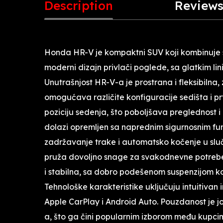
Description
Reviews
Honda HR-V je kompaktni SUV koji kombinuje sti
moderni dizajn privlači poglede, sa glatkim lin
Unutrašnjost HR-V-a je prostrana i fleksibilna,
omogućava različite konfiguracije sedišta i pr
poziciju sedenja, što poboljšava preglednost i
dolazi opremljen sa naprednim sigurnosnim fun
zadržavanje trake i automatsko kočenje u sluč
pruža dovoljno snage za svakodnevne potrebe
i stabilna, sa dobro podešenom suspenzijom k
Tehnološke karakteristike uključuju intuitivan
Apple CarPlay i Android Auto. Pouzdanost je j
a, što ga čini popularnim izborom među kupc