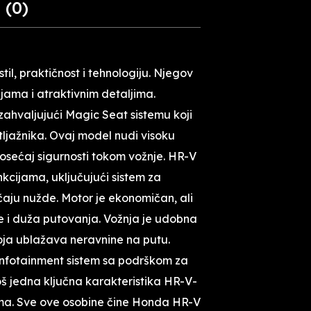
 (0)
LAMBRETTA
FORTHING
l, praktičnost i tehnologiju. Njegov
ijama i atraktivnim detaljima.
 zahvaljujući Magic Seat sistemu koji
tljažnika. Ovaj model nudi visoku
 osećaj sigurnosti tokom vožnje. HR-V
kcijama, uključujući sistem za
aju nužde. Motor je ekonomičan, ali
 i duža putovanja. Vožnja je udobna
oja ublažava neravnine na putu.
 infotainment sistem sa podrškom za
oš jedna ključna karakteristika HR-V-
ima. Sve ove osobine čine Honda HR-V