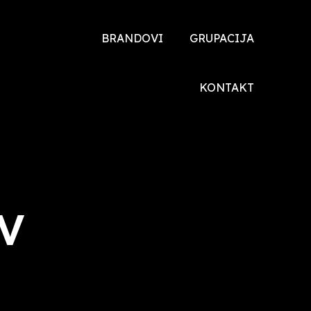
BRANDOVI
GRUPACIJA
TOYOTA
O NAMA
KONTAKT
DONGFENG
DRUŠTVENA
ODGOVORNOST
DFSK
XEV
VOYAH
V
HONDA
ŠKODA
MALAGUTI