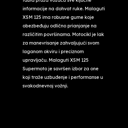
informacije na dohvat ruke. Malaguti
XSM 125 ima robusne gume koje
obezbeđuju odlično prianjanje na
različitim površinama. Motocikl je lak
za manevrisanje zahvaljujući svom
laganom okviru i preciznom
upravljaču. Malaguti XSM 125
Supermoto je savršen izbor za one
koji traže uzbuđenje i performanse u
svakodnevnoj vožnji.