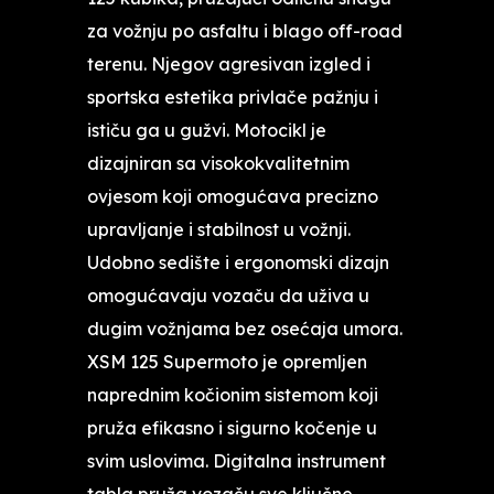
za vožnju po asfaltu i blago off-road
terenu. Njegov agresivan izgled i
sportska estetika privlače pažnju i
ističu ga u gužvi. Motocikl je
dizajniran sa visokokvalitetnim
ovjesom koji omogućava precizno
upravljanje i stabilnost u vožnji.
Udobno sedište i ergonomski dizajn
omogućavaju vozaču da uživa u
dugim vožnjama bez osećaja umora.
XSM 125 Supermoto je opremljen
naprednim kočionim sistemom koji
pruža efikasno i sigurno kočenje u
svim uslovima. Digitalna instrument
tabla pruža vozaču sve ključne