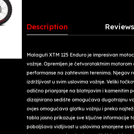
Description
Reviews
Malaguti XTM 125 Enduro je impresivan motocikl
vožnje. Opremljen je četvorotaktnim motorom 
performanse na zahtevnim terenima. Njegov rob
izdržljivost u svim uslovima vožnje. Veliki to
odlično prianjanje na blatnjavim i kamenitim
dizajnirano sedište omogućava dugotrajnu vo
ovjes omogućava glatku vožnju i preko najteži
tabla jasno prikazuje sve ključne informacije 
poboljšava vidljivost u uslovima smanjene svet