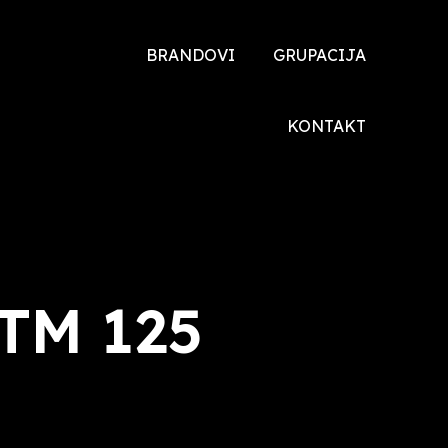
BRANDOVI
GRUPACIJA
TOYOTA
O NAMA
KONTAKT
DONGFENG
DRUŠTVENA
ODGOVORNOST
DFSK
XEV
VOYAH
XTM 125
HONDA
ŠKODA
MALAGUTI