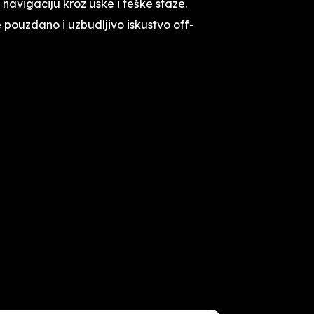
navigaciju kroz uske i teške staze.
e pouzdano i uzbudljivo iskustvo off-