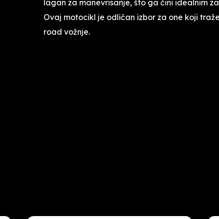
lagan za manevrisanje, što ga čini idealnim za 
Ovaj motocikl je odličan izbor za one koji traž
road vožnje.