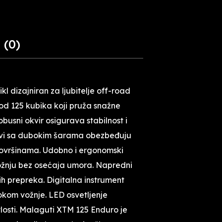
LAMBRETTA
FORTHING
 (0)
 dizajniran za ljubitelje off-road
od 125 kubika koji pruža snažne
usni okvir osigurava stabilnost i
čkovi sa dubokim šarama obezbeđuju
 površinama. Udobno i ergonomski
žnju bez osećaja umora. Napredni
h prepreka. Digitalna instrument
tokom vožnje. LED osvetljenje
losti. Malaguti XTM 125 Enduro je